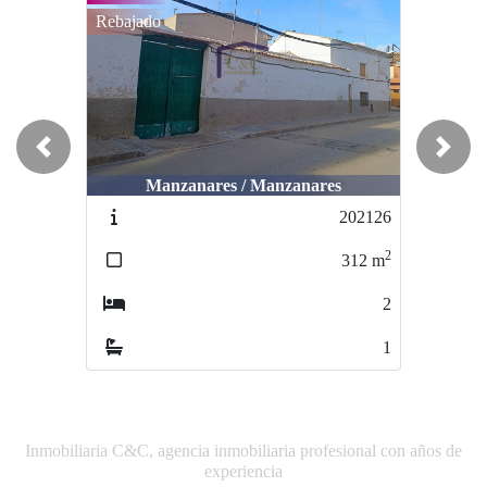
Rebajado
Previous
Next
Manzanares / Manzanares
Manzanares / Manzanares
202126
020103
2
2
312
m
75
m
2
3
1
1
Inmobiliaria C&C, agencia inmobiliaria profesional con años de
experiencia