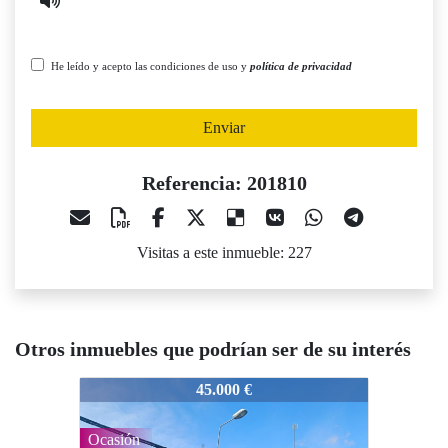
He leído y acepto las condiciones de uso y
política de privacidad
Enviar
Referencia: 201810
Visitas a este inmueble: 227
Otros inmuebles que podrían ser de su interés
201810
201810
2
45.000 €
70.000 €
Ocasión