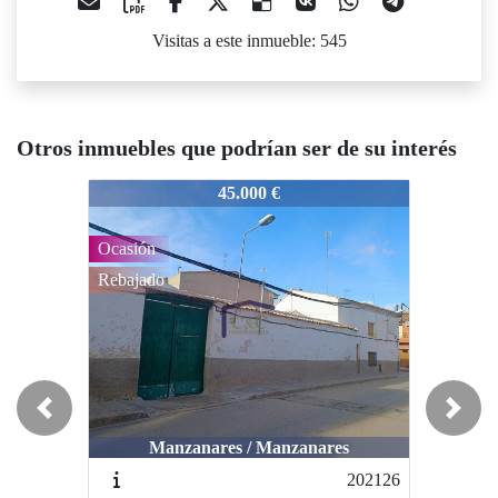
Visitas a este inmueble: 545
Otros inmuebles que podrían ser de su interés
020103
020103
02
45.000 €
65.000 €
Ocasión
Rebajado
Previous
Next
Manzanares / Manzanares
Manzanares / Gran teatro
202126
202084