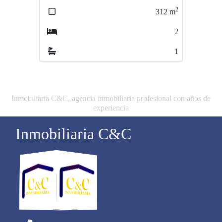
2
2
312
m
761
m
2
5
1
1
Inmobiliaria C&C, agencia inmobiliaria profesional con años de
experiencia
Inmobiliaria C&C