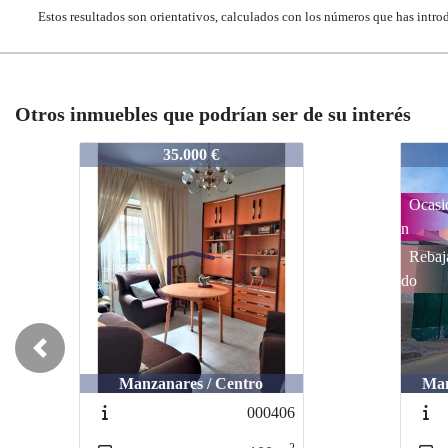
Estos resultados son orientativos, calculados con los números que has intro
Otros inmuebles que podrían ser de su interés
000010
000010
0000
000
45.000 €
45.000 €
Ocasió
Ocasió
Nove
Nov
n
n
ad
ad
Rebaja
Rebaja
Ocas
Oca
do
do
n
n
Reba
Reb
do
do
Previous
Manzanares / Manzanares
Manzanares / Manzanares
Manza
Man
202126
202126