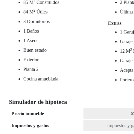
2
85 M
Construidos
2 Plant
2
84 M
Útiles
Última 
3 Dormitorios
Extras
1 Baños
1 Garaj
1 Aseos
Garaje 
Buen estado
2
12 M
Exterior
Garaje 
Planta 2
Acepta
Cocina amueblada
Portero
Simulador de hipoteca
Precio inmueble
Impuestos y gastos