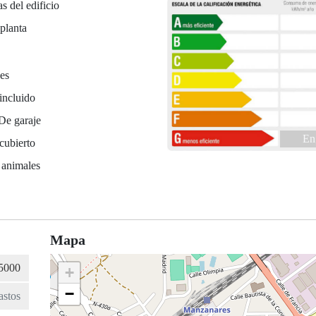
as del edificio
planta
es
incluido
De garaje
En
cubierto
 animales
Mapa
+
−