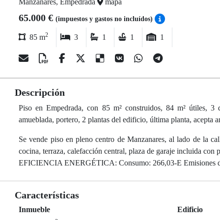
Manzanares, Empedrada
mapa
65.000 €
(impuestos y gastos no incluídos)
2
85 m
3
1
1
1
Descripción
Piso en Empedrada, con 85 m² construidos, 84 m² útiles, 3 dor
amueblada, portero, 2 plantas del edificio, última planta, acepta 
Se vende piso en pleno centro de Manzanares, al lado de la ca
cocina, terraza, calefacción central, plaza de garaje incluida con 
EFICIENCIA ENERGÉTICA: Consumo: 266,03-E Emisiones d
Características
Inmueble
Edificio