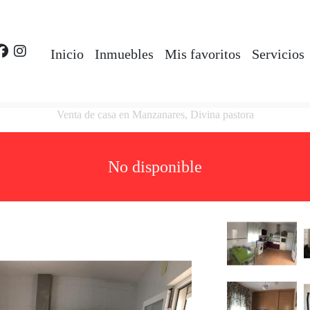
Inicio
Inmuebles
Mis favoritos
Servicios
Venta de casa en Manzanares, Divina pastora
No disponible