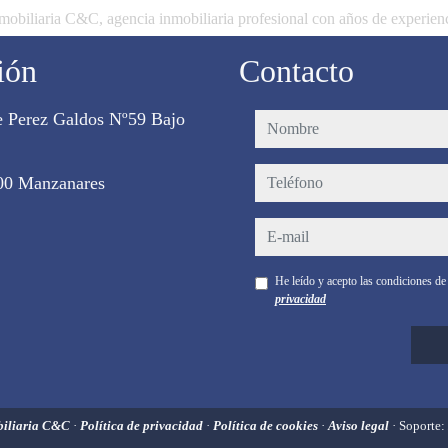
mobiliaria C&C, agencia inmobiliaria profesional con años de experien
ión
Contacto
e Perez Galdos Nº59 Bajo
nombre
teléfono
00 Manzanares
e-mail
He leído y acepto las condiciones d
privacidad
biliaria C&C
·
Política de privacidad
·
Política de cookies
·
Aviso legal
· Soporte: