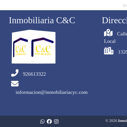
In
Inmobiliaria C&C
Direcc
Call
Local
132
926613322
informacion@inmobiliariacyc.com
© 2026
Inmo