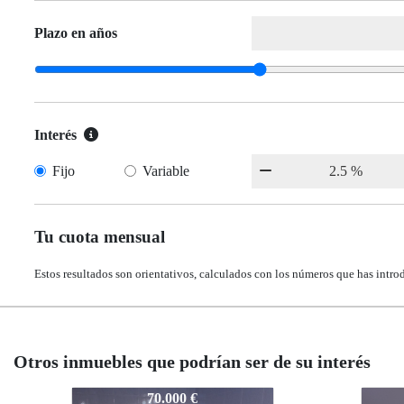
Plazo en años
Interés
Fijo
Variable
Tu cuota mensual
Estos resultados son orientativos, calculados con los números que has intro
Otros inmuebles que podrían ser de su interés
201825
201825
2018
2018
155.000 €
155.000 €