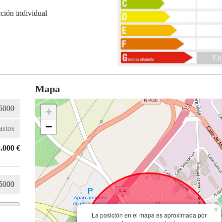
ción individual
En
Mapa
+
−
.000 €
×
La posición en el mapa es aproximada por