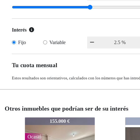
Interés
Fijo
Variable
Tu cuota mensual
Estos resultados son orientativos, calculados con los números que has intro
Otros inmuebles que podrían ser de su interés
000049
000049
155.000 €
135.000 €
135.000 €