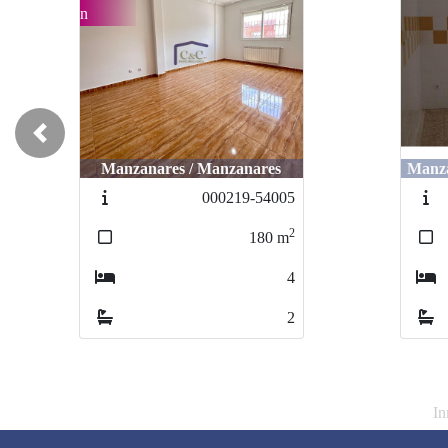
Previous
es / Manzanares
Manzanares / Jesús del Perdó
Manzanares / Jesús del Perd
000219-54005
00042
0004
2
180
m
150
150
m
4
2
In