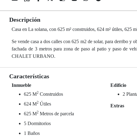
Descripción
Casa en La solana, con 625 m² construidos, 624 m² útiles, 625 m² 
Se vende casa a dos calles con 625 m2 de solar, para derribo y ob
fachada de 3 metros para zona de paso al patio y pa
CHALET URBANO.
Características
Inmueble
Edificio
2
625 M
Construidos
2 Plant
2
624 M
Útiles
Extras
2
625 M
Metros de parcela
5 Dormitorios
1 Baños