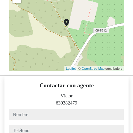
Leaflet
| ©
OpenStreetMap
contributors
Contactar con agente
Víctor
639382479
nombre
teléfono