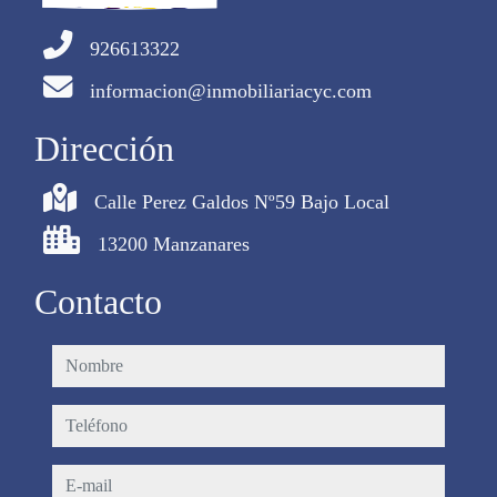
926613322
informacion@inmobiliariacyc.com
Dirección
Calle Perez Galdos Nº59 Bajo Local
13200 Manzanares
Contacto
nombre
teléfono
e-mail