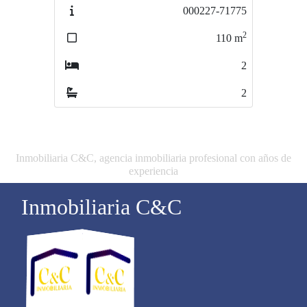
000227-71775
202186
2
2
110
m
35500
m
2
0
2
0
Inmobiliaria C&C, agencia inmobiliaria profesional con años de
experiencia
Inmobiliaria C&C