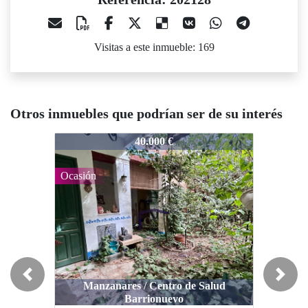
Visitas a este inmueble: 169
Otros inmuebles que podrían ser de su interés
202128
202128
40.000 €
35.000 €
Ocasión
Previous
Next
Manzanares / Centro de Salud
Barrionuevo
Manzanares / Carretera de arenas