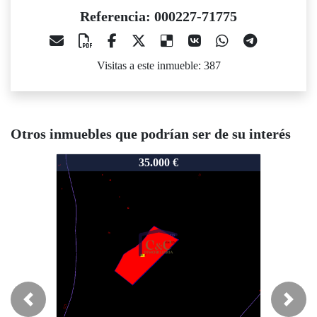
Referencia: 000227-71775
Visitas a este inmueble: 387
Otros inmuebles que podrían ser de su interés
000227-71775
000227-71775
35.000 €
50.000 €
Novedad
Ocasión
Rebajado
Previous
Next