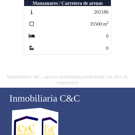
Manzanares / Carretera de arenas
Manzanares / Carretera de argamasilla
202186
000814
2
2
35500
m
45700
m
0
0
0
0
Inmobiliaria C&C, agencia inmobiliaria profesional con años de
experiencia
Inmobiliaria C&C