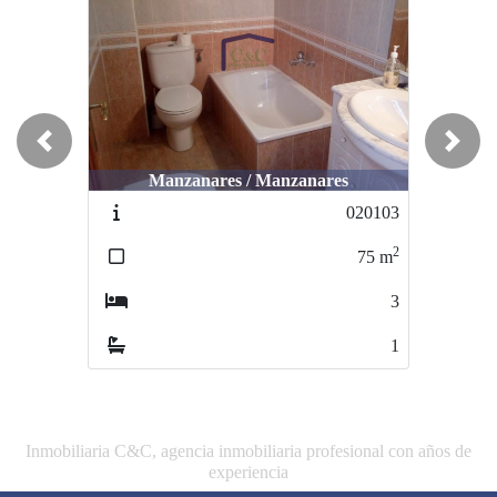
Previous
Next
Manzanares / Manzanares
Manzanares / Manzanares
020103
000219-54005
2
2
75
m
180
m
3
4
1
2
Inmobiliaria C&C, agencia inmobiliaria profesional con años de
experiencia