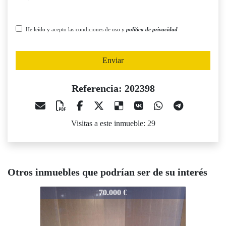
He leído y acepto las condiciones de uso y
política de privacidad
Enviar
Referencia: 202398
Visitas a este inmueble: 29
Otros inmuebles que podrían ser de su interés
202398
202398
20
70.000 €
155.000 €
Ocasión
Oc