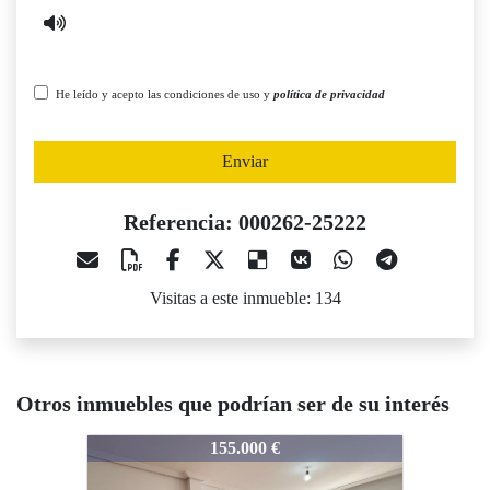
He leído y acepto las condiciones de uso y
política de privacidad
Enviar
Referencia: 000262-25222
Visitas a este inmueble: 134
Otros inmuebles que podrían ser de su interés
000262-25222
000262-25222
0
155.000 €
135.000 €