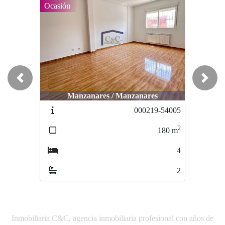
Ocasión
Previous
Next
Manzanares / Manzanares
Manzanares / Jesús del Perdón
000219-54005
000426
2
2
180
m
150
m
4
3
2
0
Inmobiliaria C&C, agencia inmobiliaria profesional con años de