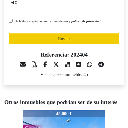
He leído y acepto las condiciones de uso y
política de privacidad
Enviar
Referencia: 202404
Visitas a este inmueble: 45
Otros inmuebles que podrían ser de su interés
02404
202404
202404
45.000 €
70.000 €
Ocasión