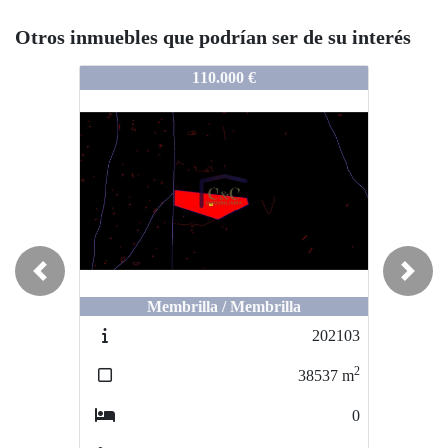
Otros inmuebles que podrían ser de su interés
202329
202329
110.000 €
116.435 €
Previous
Next
Membrilla / Membrilla
Membrilla / Membrilla
202103
202079
2
2
38537
m
319
m
0
0