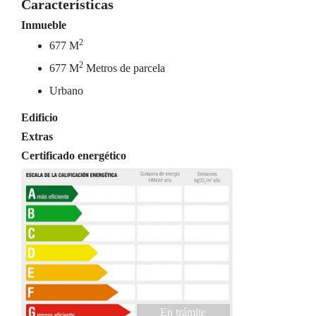
Características
Inmueble
2
677 M
2
677 M
Metros de parcela
Urbano
Edificio
Extras
Certificado energético
En trámite