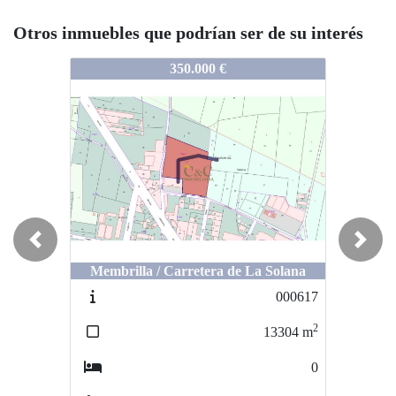
Otros inmuebles que podrían ser de su interés
000658
000658
350.000 €
528.000 €
Previous
Next
Membrilla / Carretera de La Solana
Manzanares / Manzanares
000617
000612
2
2
13304
m
6464
m
0
0