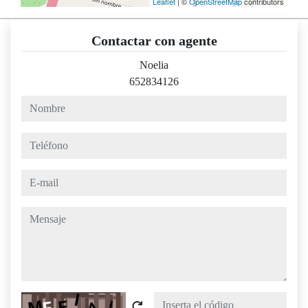
Leaflet
| ©
OpenStreetMap
contributors
Contactar con agente
Noelia
652834126
nombre
teléfono
e-mail
mensaje
Captcha