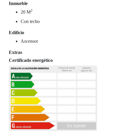
Inmueble
2
20 M
Con techo
Edificio
Ascensor
Extras
Certificado energético
En trámite