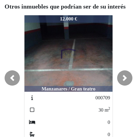
Otros inmuebles que podrían ser de su interés
202281
202281
20
12.000 €
9.500 €
Previous
Next
Manzanares / Gran teatro
Manzanares / Manzanares
000709
202100
2
2
30
m
13
m
0
0
0
0