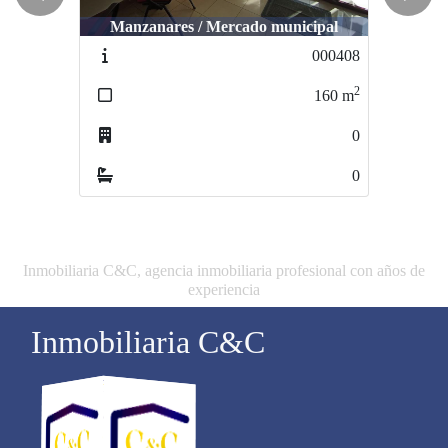
Previous
Next
Manzanares / Mercado municipal
Manzanares / La vereda
000408
000431
2
2
160
m
396
m
0
0
0
0
Inmobiliaria C&C, agencia inmobiliaria profesional con años de
experiencia
Inmobiliaria C&C