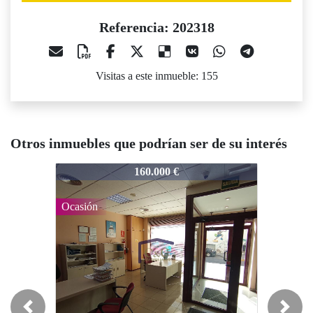
Referencia: 202318
Visitas a este inmueble: 155
Otros inmuebles que podrían ser de su interés
202318
202318
20
160.000 €
280.000 €
Ocasión