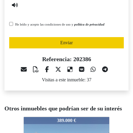
He leído y acepto las condiciones de uso y
política de privacidad
Enviar
Referencia: 202386
Visitas a este inmueble: 37
Otros inmuebles que podrían ser de su interés
02386
202386
202386
389.000 €
280.000 €