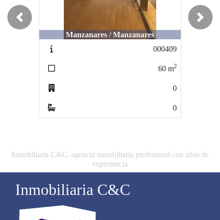
Previous
Next
Manzanares / Manzanares
La Solana / La solana
000409
000429
2
2
60
m
200
m
0
0
0
0
Inmobiliaria C&C, agencia inmobiliaria profesional con años de
experiencia
Inmobiliaria C&C