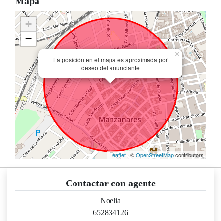
Mapa
+
−
×
La posición en el mapa es aproximada por
deseo del anunciante
Leaflet
| ©
OpenStreetMap
contributors
Contactar con agente
Noelia
652834126